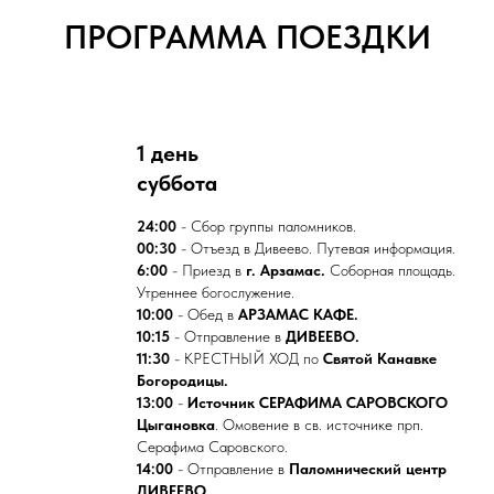
ПРОГРАММА ПОЕЗДКИ
1 день
суббота
24:00
- Сбор группы паломников.
00:30
- Отъезд в Дивеево. Путевая информация.
6:00
- Приезд в
г. Арзамас.
Соборная площадь.
Утреннее богослужение.
10:00
- Обед в
АРЗАМАС КАФЕ.
10:15
- Отправление в
ДИВЕЕВО.
11:30
- КРЕСТНЫЙ ХОД по
Святой Канавке
Богородицы.
13:00
-
Источник СЕРАФИМА САРОВСКОГО
Цыгановка
. Омовение в св. источнике прп.
Серафима Саровского.
14:00
- Отправление в
Паломнический центр
ДИВЕЕВО.