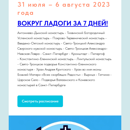
31 июля – 6 августа 2023
года
ВОКРУГ ЛАДОГИ ЗА 7 ДНЕЙ!
Антониево-Дымский монастырь - Тихвинский Богородичный
Успенский монастырь - Покрово-Тервенический монастырь -
Введено-Оятский монастырь - Свято-Троицкий Александра
Свирского мужской монастырь - Свято-Троицкая Александро-
Невская Лавра - Санкт-Петербург - Кронштадт - Петергоф
- Константино-Еленинский монастырь - Линтульский монастырь
- Свято-Троицкое подворье Константино-Еленинского
монастыря - Храм Андрея Критского - Храм во имя иконы
Божией Матери «Всех скорбящих Радость» - Вырица - Гатчина -
Царское Село - Подворья Валаамского и Коневского
монастырей в Санкт-Петербурге
Смотреть расписание